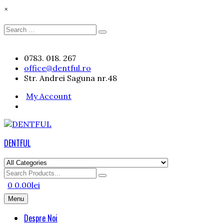
×
Search
Search
for:
Skip
0783. 018. 267
to
office@dentful.ro
content
Str. Andrei Saguna nr.48
My Account
DENTFUL
Search
for
0
0.00
lei
Menu
Despre Noi