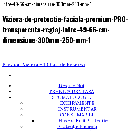
intre-49-66-cm-dimensiune-300mm-250-mm-1
Viziera-de-protectie-faciala-premium-PRO-
transparenta-reglaj-intre-49-66-cm-
dimensiune-300mm-250-mm-1
Navigare
Previous
Previous
Viziera + 10 Folii de Rezerva
Post
în
articole
Despre Noi
TEHNICĂ DENTARĂ
STOMATOLOGIE
ECHIPAMENTE
INSTRUMENTAR
CONSUMABILE
Huse si Folii Protectie
Protecție Pacienți