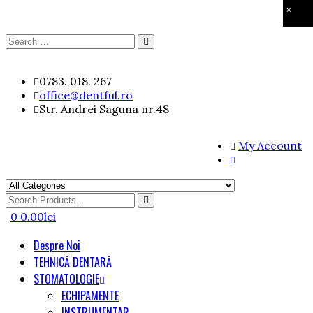
×
Search
Search
for:
Skip
0783. 018. 267
to
office@dentful.ro
content
Str. Andrei Saguna nr.48
My Account
Search
for
0
0.00
lei
Despre Noi
TEHNICĂ DENTARĂ
STOMATOLOGIE
ECHIPAMENTE
INSTRUMENTAR