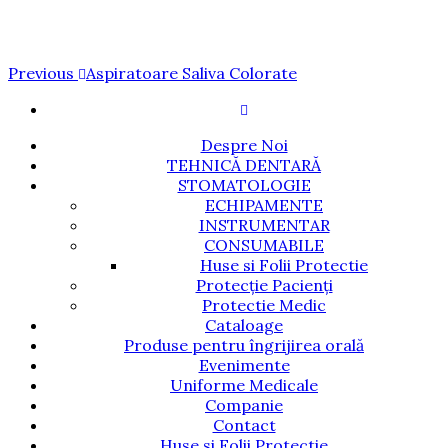
Navigare
Previous
Previous
Aspiratoare Saliva Colorate
Post
în
articole
Despre Noi
TEHNICĂ DENTARĂ
STOMATOLOGIE
ECHIPAMENTE
INSTRUMENTAR
CONSUMABILE
Huse si Folii Protectie
Protecție Pacienți
Protectie Medic
Cataloage
Produse pentru îngrijirea orală
Evenimente
Uniforme Medicale
Companie
Contact
Huse si Folii Protectie