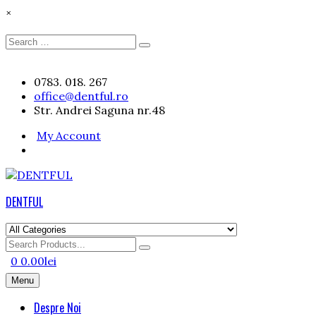
×
Search
Search
for:
Skip
0783. 018. 267
to
office@dentful.ro
content
Str. Andrei Saguna nr.48
My Account
DENTFUL
Search
for
0
0.00
lei
Menu
Despre Noi