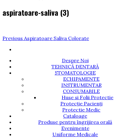
aspiratoare-saliva (3)
Navigare
Previous
Previous
Aspiratoare Saliva Colorate
Post
în
articole
Despre Noi
TEHNICĂ DENTARĂ
STOMATOLOGIE
ECHIPAMENTE
INSTRUMENTAR
CONSUMABILE
Huse si Folii Protectie
Protecție Pacienți
Protectie Medic
Cataloage
Produse pentru îngrijirea orală
Evenimente
Uniforme Medicale