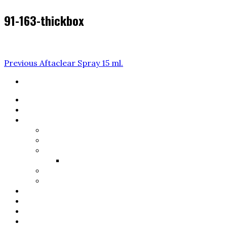
91-163-thickbox
Navigare
Previous
Previous
Aftaclear Spray 15 ml.
Post
în
articole