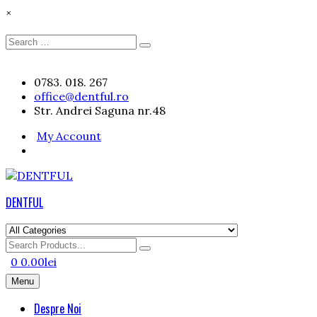
×
Search
Search
for:
Skip
0783. 018. 267
to
office@dentful.ro
content
Str. Andrei Saguna nr.48
My Account
DENTFUL
Search
for
0
0.00
lei
Menu
Despre Noi