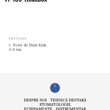
Navigare
Previous
PREVIOUS
în
Post
Perie de Dinti Kids
articole
3-6 Ani
DESPRE NOI
TEHNICĂ DENTARĂ
STOMATOLOGIE
ECHIPAMENTE
INSTRUMENTAR