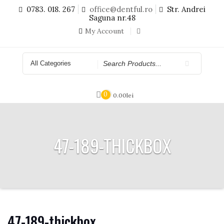
Skip
0783. 018. 267
office@dentful.ro
Str. Andrei
to
Saguna nr.48
content
My Account
Search
for
0
0.00
lei
47-189-THICKBOX
47-189-thickbox