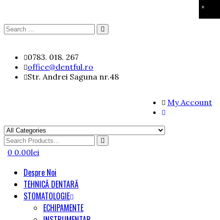
×
Search
Search
for:
Skip
0783. 018. 267
to
office@dentful.ro
content
Str. Andrei Saguna nr.48
My Account
Search
for
0
0.00
lei
Despre Noi
TEHNICĂ DENTARĂ
STOMATOLOGIE
ECHIPAMENTE
INSTRUMENTAR