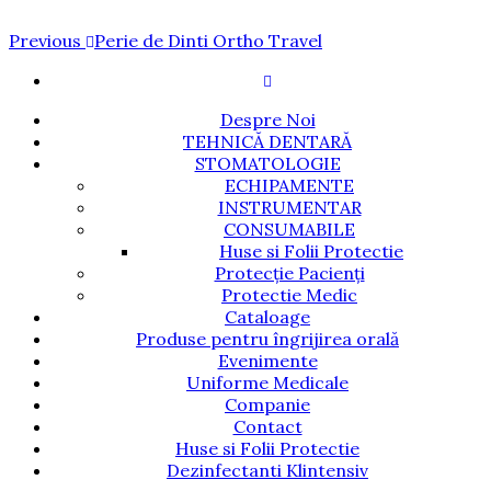
Navigare
Previous
Previous
Perie de Dinti Ortho Travel
Post
în
articole
Despre Noi
TEHNICĂ DENTARĂ
STOMATOLOGIE
ECHIPAMENTE
INSTRUMENTAR
CONSUMABILE
Huse si Folii Protectie
Protecție Pacienți
Protectie Medic
Cataloage
Produse pentru îngrijirea orală
Evenimente
Uniforme Medicale
Companie
Contact
Huse si Folii Protectie
Dezinfectanti Klintensiv