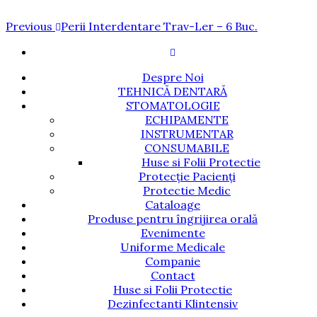
Navigare
Previous
Previous
Perii Interdentare Trav-Ler – 6 Buc.
Post
în
articole
Despre Noi
TEHNICĂ DENTARĂ
STOMATOLOGIE
ECHIPAMENTE
INSTRUMENTAR
CONSUMABILE
Huse si Folii Protectie
Protecție Pacienți
Protectie Medic
Cataloage
Produse pentru îngrijirea orală
Evenimente
Uniforme Medicale
Companie
Contact
Huse si Folii Protectie
Dezinfectanti Klintensiv