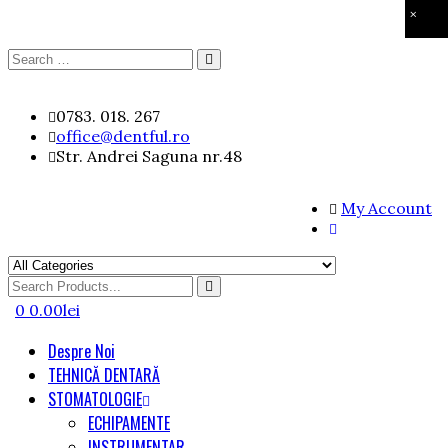
×
Search
Search
for:
Skip
0783. 018. 267
to
office@dentful.ro
content
Str. Andrei Saguna nr.48
My Account
Search
for
0
0.00
lei
Despre Noi
TEHNICĂ DENTARĂ
STOMATOLOGIE
ECHIPAMENTE
INSTRUMENTAR