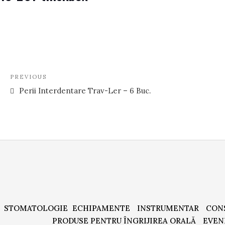
Navigare
Previous
PREVIOUS
în
Post
Perii Interdentare Trav-Ler – 6 Buc.
articole
STOMATOLOGIE
ECHIPAMENTE
INSTRUMENTAR
CON
PRODUSE PENTRU ÎNGRIJIREA ORALĂ
EVEN