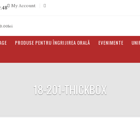
My Account
r.48
0.00
lei
AGE
PRODUSE PENTRU ÎNGRIJIREA ORALĂ
EVENIMENTE
UNI
18-201-THICKBOX