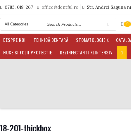
Skip
0783. 018. 267
office@dentful.ro
Str. Andrei Saguna n
to
content
Search
0
for
DESPRE NOI
TEHNICĂ DENTARĂ
STOMATOLOGIE
CATALO
HUSE SI FOLII PROTECTIE
DEZINFECTANTI KLINTENSIV
18-201-thickbox