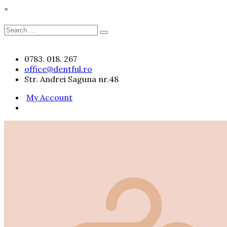
×
Search
Search
for:
Skip
0783. 018. 267
to
office@dentful.ro
content
Str. Andrei Saguna nr.48
My Account