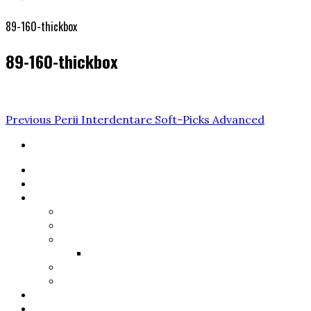
89-160-thickbox
89-160-thickbox
Navigare
Previous
Previous
Perii Interdentare Soft-Picks Advanced
Post
în
articole