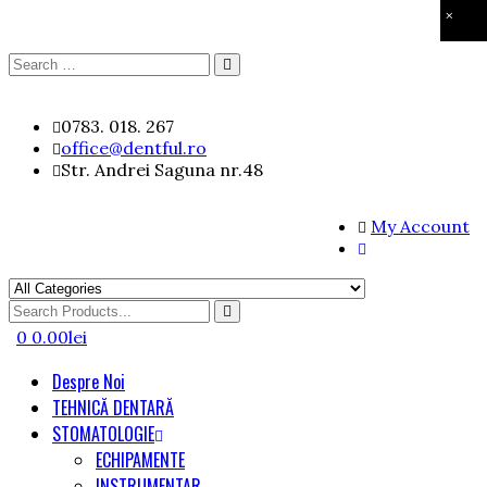
×
Search
Search
for:
Skip
0783. 018. 267
to
office@dentful.ro
content
Str. Andrei Saguna nr.48
My Account
Search
for
0
0.00
lei
Despre Noi
TEHNICĂ DENTARĂ
STOMATOLOGIE
ECHIPAMENTE
INSTRUMENTAR