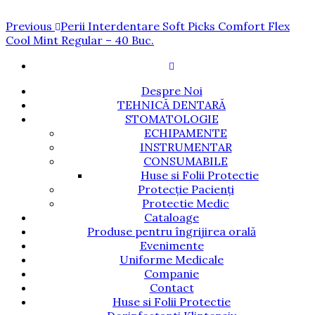
Navigare
Previous
Previous
Perii Interdentare Soft Picks Comfort Flex
Post
Cool Mint Regular – 40 Buc.
în
articole
Despre Noi
TEHNICĂ DENTARĂ
STOMATOLOGIE
ECHIPAMENTE
INSTRUMENTAR
CONSUMABILE
Huse si Folii Protectie
Protecție Pacienți
Protectie Medic
Cataloage
Produse pentru îngrijirea orală
Evenimente
Uniforme Medicale
Companie
Contact
Huse si Folii Protectie