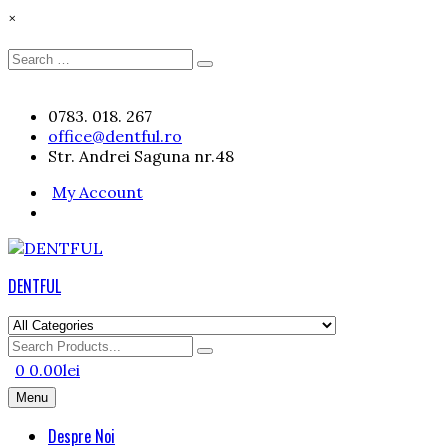
×
Search
Search
for:
Skip
0783. 018. 267
to
office@dentful.ro
content
Str. Andrei Saguna nr.48
My Account
DENTFUL
Search
for
0
0.00
lei
Menu
Despre Noi