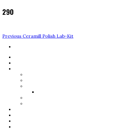
290
Navigare
Previous
Previous
Ceramill Polish Lab-Kit
Post
în
articole