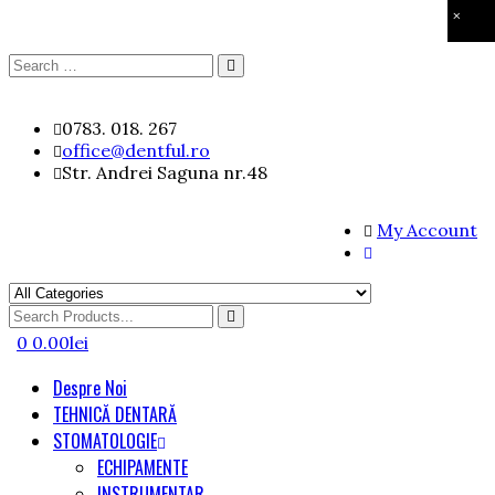
×
Search
Search
for:
Skip
0783. 018. 267
to
office@dentful.ro
content
Str. Andrei Saguna nr.48
My Account
Search
for
0
0.00
lei
Despre Noi
TEHNICĂ DENTARĂ
STOMATOLOGIE
ECHIPAMENTE
INSTRUMENTAR