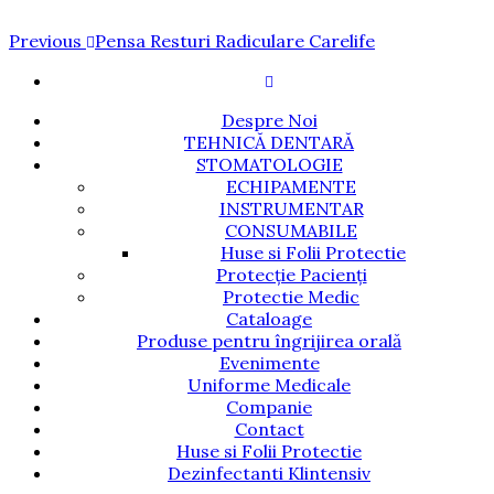
Navigare
Previous
Previous
Pensa Resturi Radiculare Carelife
Post
în
articole
Despre Noi
TEHNICĂ DENTARĂ
STOMATOLOGIE
ECHIPAMENTE
INSTRUMENTAR
CONSUMABILE
Huse si Folii Protectie
Protecție Pacienți
Protectie Medic
Cataloage
Produse pentru îngrijirea orală
Evenimente
Uniforme Medicale
Companie
Contact
Huse si Folii Protectie
Dezinfectanti Klintensiv