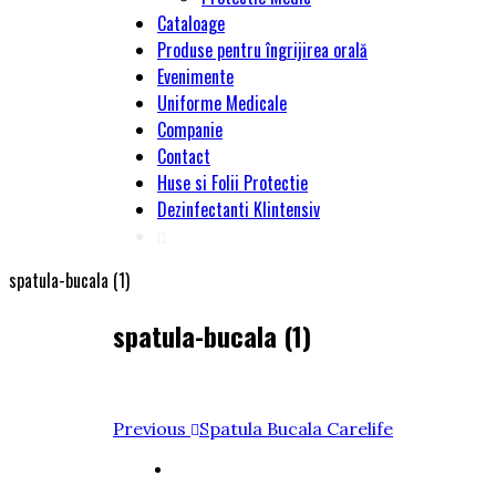
Cataloage
Produse pentru îngrijirea orală
Evenimente
Uniforme Medicale
Companie
Contact
Huse si Folii Protectie
Dezinfectanti Klintensiv
spatula-bucala (1)
spatula-bucala (1)
Navigare
Previous
Previous
Spatula Bucala Carelife
Post
în