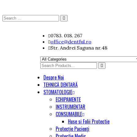
Search
Search
for:
Skip
0783. 018. 267
to
office@dentful.ro
content
Str. Andrei Saguna nr.48
Search
for
Despre Noi
TEHNICĂ DENTARĂ
STOMATOLOGIE
ECHIPAMENTE
INSTRUMENTAR
CONSUMABILE
Huse si Folii Protectie
Protecție Pacienți
Protectie Medic