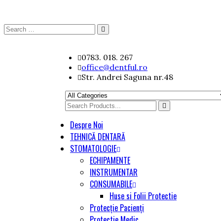
Search
Search
for:
Skip
0783. 018. 267
to
office@dentful.ro
content
Str. Andrei Saguna nr.48
Search
for
Despre Noi
TEHNICĂ DENTARĂ
STOMATOLOGIE
ECHIPAMENTE
INSTRUMENTAR
CONSUMABILE
Huse si Folii Protectie
Protecție Pacienți
Protectie Medic