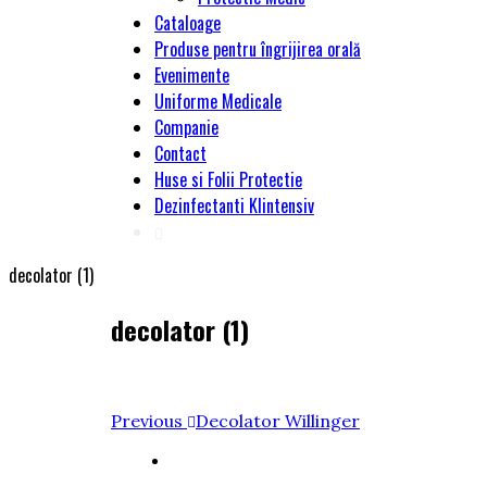
Cataloage
Produse pentru îngrijirea orală
Evenimente
Uniforme Medicale
Companie
Contact
Huse si Folii Protectie
Dezinfectanti Klintensiv
decolator (1)
decolator (1)
Navigare
Previous
Previous
Decolator Willinger
Post
în