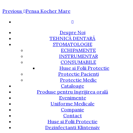
Navigare
Previous
Previous
Pensa Kocher Mare
Post
în
articole
Despre Noi
TEHNICĂ DENTARĂ
STOMATOLOGIE
ECHIPAMENTE
INSTRUMENTAR
CONSUMABILE
Huse si Folii Protectie
Protecție Pacienți
Protectie Medic
Cataloage
Produse pentru îngrijirea orală
Evenimente
Uniforme Medicale
Companie
Contact
Huse si Folii Protectie
Dezinfectanti Klintensiv