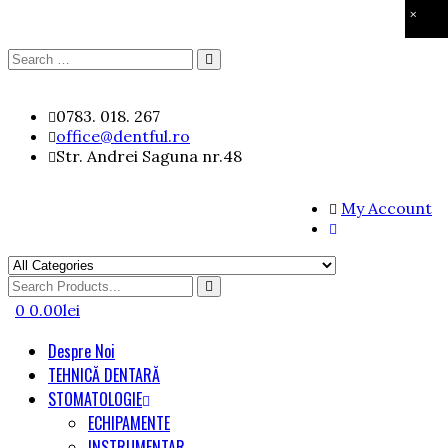
×
Search
Search
for:
Skip
0783. 018. 267
to
office@dentful.ro
content
Str. Andrei Saguna nr.48
My Account
Search
for
0
0.00
lei
Despre Noi
TEHNICĂ DENTARĂ
STOMATOLOGIE
ECHIPAMENTE
INSTRUMENTAR