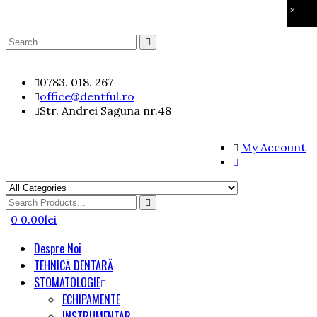
×
Search
Search
for:
Skip
0783. 018. 267
to
office@dentful.ro
content
Str. Andrei Saguna nr.48
My Account
Search
for
0
0.00
lei
Despre Noi
TEHNICĂ DENTARĂ
STOMATOLOGIE
ECHIPAMENTE
INSTRUMENTAR