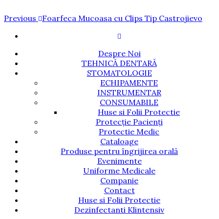
Navigare
Previous
Previous
Foarfeca Mucoasa cu Clips Tip Castrojievo
Post
în
articole
Despre Noi
TEHNICĂ DENTARĂ
STOMATOLOGIE
ECHIPAMENTE
INSTRUMENTAR
CONSUMABILE
Huse si Folii Protectie
Protecție Pacienți
Protectie Medic
Cataloage
Produse pentru îngrijirea orală
Evenimente
Uniforme Medicale
Companie
Contact
Huse si Folii Protectie
Dezinfectanti Klintensiv