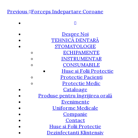
Navigare
Previous
Previous
Forceps Indepartare Coroane
Post
în
articole
Despre Noi
TEHNICĂ DENTARĂ
STOMATOLOGIE
ECHIPAMENTE
INSTRUMENTAR
CONSUMABILE
Huse si Folii Protectie
Protecție Pacienți
Protectie Medic
Cataloage
Produse pentru îngrijirea orală
Evenimente
Uniforme Medicale
Companie
Contact
Huse si Folii Protectie
Dezinfectanti Klintensiv