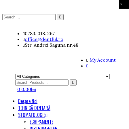
×
Search
Search
for:
Skip
0783. 018. 267
to
office@dentful.ro
content
Str. Andrei Saguna nr.48
My Account
Search
for
0
0.00
lei
Despre Noi
TEHNICĂ DENTARĂ
STOMATOLOGIE
ECHIPAMENTE
INSTRUMENTAR