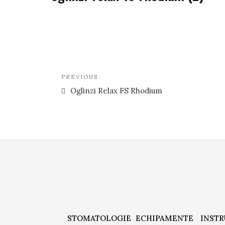
Navigare
Previous
PREVIOUS
în
Post
Oglinzi Relax FS Rhodium
articole
STOMATOLOGIE
ECHIPAMENTE
INST