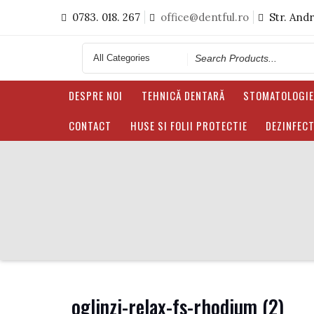
Skip
0783. 018. 267
office@dentful.ro
Str. And
to
content
Search
for
DESPRE NOI
TEHNICĂ DENTARĂ
STOMATOLOGI
CONTACT
HUSE SI FOLII PROTECTIE
DEZINFECT
oglinzi-relax-fs-rhodium (2)