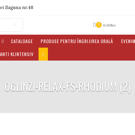
rei Saguna nr.48
0
0.00
lei
E
CATALOAGE
PRODUSE PENTRU ÎNGRIJIREA ORALĂ
EVENI
ANTI KLINTENSIV
OGLINZI-RELAX-FS-RHODIUM (2)