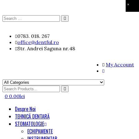
×
Search
Search
for:
Skip
0783. 018. 267
to
office@dentful.ro
content
Str. Andrei Saguna nr.48
My Account
Search
for
0
0.00
lei
Despre Noi
TEHNICĂ DENTARĂ
STOMATOLOGIE
ECHIPAMENTE
INSTRUMENTAR