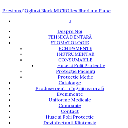
Navigare
Previous
Previous
Oglinzi Black MICROflex Rhodium Plane
Post
în
articole
Despre Noi
TEHNICĂ DENTARĂ
STOMATOLOGIE
ECHIPAMENTE
INSTRUMENTAR
CONSUMABILE
Huse si Folii Protectie
Protecție Pacienți
Protectie Medic
Cataloage
Produse pentru îngrijirea orală
Evenimente
Uniforme Medicale
Companie
Contact
Huse si Folii Protectie
Dezinfectanti Klintensiv