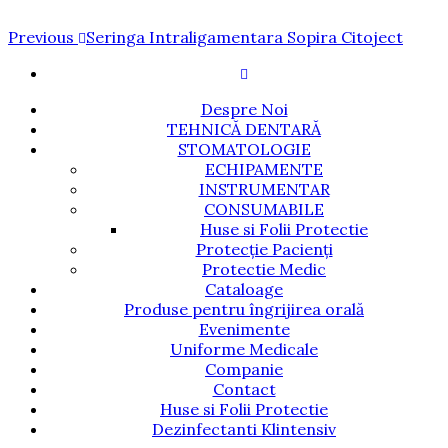
Navigare
Previous
Previous
Seringa Intraligamentara Sopira Citoject
Post
în
articole
Despre Noi
TEHNICĂ DENTARĂ
STOMATOLOGIE
ECHIPAMENTE
INSTRUMENTAR
CONSUMABILE
Huse si Folii Protectie
Protecție Pacienți
Protectie Medic
Cataloage
Produse pentru îngrijirea orală
Evenimente
Uniforme Medicale
Companie
Contact
Huse si Folii Protectie
Dezinfectanti Klintensiv