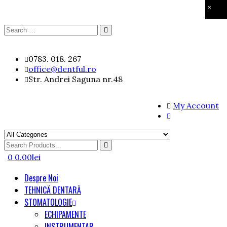
×
Search
Search
for:
Skip
0783. 018. 267
to
office@dentful.ro
content
Str. Andrei Saguna nr.48
My Account
Search
for
0
0.00
lei
Despre Noi
TEHNICĂ DENTARĂ
STOMATOLOGIE
ECHIPAMENTE
INSTRUMENTAR