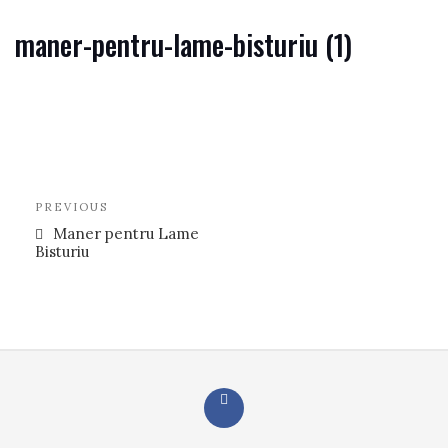
maner-pentru-lame-bisturiu (1)
Navigare
Previous
PREVIOUS
în
Post
Maner pentru Lame
articole
Bisturiu