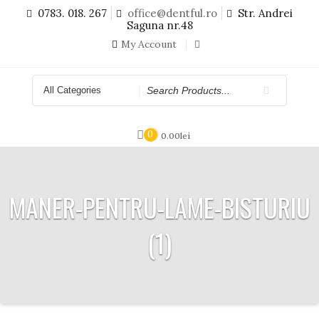
Skip
0783. 018. 267
office@dentful.ro
Str. Andrei
to
Saguna nr.48
content
My Account
Search
for
0
0.00
lei
MANER-PENTRU-LAME-BISTURIU
(1)