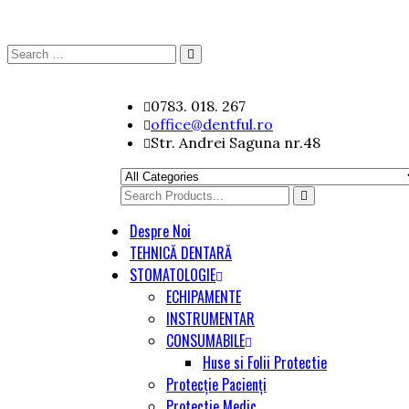
Search
Search
for:
Skip
0783. 018. 267
to
office@dentful.ro
content
Str. Andrei Saguna nr.48
Search
for
Despre Noi
TEHNICĂ DENTARĂ
STOMATOLOGIE
ECHIPAMENTE
INSTRUMENTAR
CONSUMABILE
Huse si Folii Protectie
Protecție Pacienți
Protectie Medic