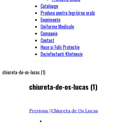
Cataloage
Produse pentru îngrijirea orală
Evenimente
Uniforme Medicale
Companie
Contact
Huse si Folii Protectie
Dezinfectanti Klintensiv
chiureta-de-os-lucas (1)
chiureta-de-os-lucas (1)
Navigare
Previous
Previous
Chiureta de Os Lucas
Post
în