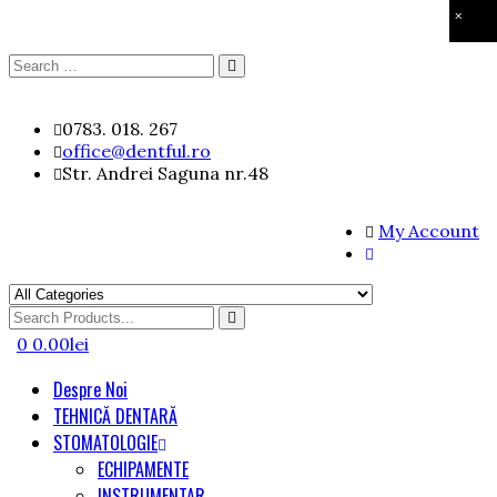
×
Search
Search
for:
Skip
0783. 018. 267
to
office@dentful.ro
content
Str. Andrei Saguna nr.48
My Account
Search
for
0
0.00
lei
Despre Noi
TEHNICĂ DENTARĂ
STOMATOLOGIE
ECHIPAMENTE
INSTRUMENTAR