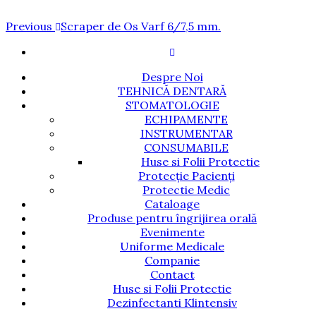
Navigare
Previous
Previous
Scraper de Os Varf 6/7,5 mm.
Post
în
articole
Despre Noi
TEHNICĂ DENTARĂ
STOMATOLOGIE
ECHIPAMENTE
INSTRUMENTAR
CONSUMABILE
Huse si Folii Protectie
Protecție Pacienți
Protectie Medic
Cataloage
Produse pentru îngrijirea orală
Evenimente
Uniforme Medicale
Companie
Contact
Huse si Folii Protectie
Dezinfectanti Klintensiv