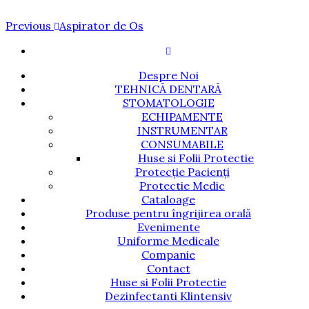
Navigare
Previous
Previous
Aspirator de Os
Post
în
articole
Despre Noi
TEHNICĂ DENTARĂ
STOMATOLOGIE
ECHIPAMENTE
INSTRUMENTAR
CONSUMABILE
Huse si Folii Protectie
Protecție Pacienți
Protectie Medic
Cataloage
Produse pentru îngrijirea orală
Evenimente
Uniforme Medicale
Companie
Contact
Huse si Folii Protectie
Dezinfectanti Klintensiv