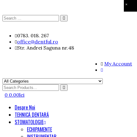
×
Search
Search
for:
Skip
0783. 018. 267
to
office@dentful.ro
content
Str. Andrei Saguna nr.48
My Account
Search
for
0
0.00
lei
Despre Noi
TEHNICĂ DENTARĂ
STOMATOLOGIE
ECHIPAMENTE
INSTRUMENTAR