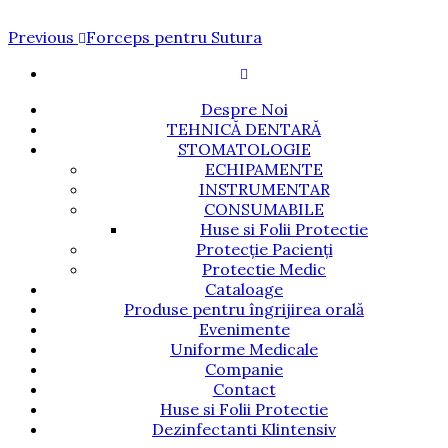
Navigare
Previous
Previous
Forceps pentru Sutura
Post
în
articole
Despre Noi
TEHNICĂ DENTARĂ
STOMATOLOGIE
ECHIPAMENTE
INSTRUMENTAR
CONSUMABILE
Huse si Folii Protectie
Protecție Pacienți
Protectie Medic
Cataloage
Produse pentru îngrijirea orală
Evenimente
Uniforme Medicale
Companie
Contact
Huse si Folii Protectie
Dezinfectanti Klintensiv