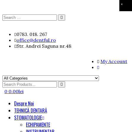
×
Search
Search
for:
Skip
0783. 018. 267
to
office@dentful.ro
content
Str. Andrei Saguna nr.48
My Account
Search
for
0
0.00
lei
Despre Noi
TEHNICĂ DENTARĂ
STOMATOLOGIE
ECHIPAMENTE
INSTRUMENTAR