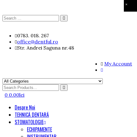
×
Search
Search
for:
Skip
0783. 018. 267
to
office@dentful.ro
content
Str. Andrei Saguna nr.48
My Account
Search
for
0
0.00
lei
Despre Noi
TEHNICĂ DENTARĂ
STOMATOLOGIE
ECHIPAMENTE
INSTRUMENTAR