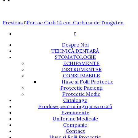
Navigare
Previous
Previous
Portac Curb 14 cm. Carbura de Tungsten
Post
în
articole
Despre Noi
TEHNICĂ DENTARĂ
STOMATOLOGIE
ECHIPAMENTE
INSTRUMENTAR
CONSUMABILE
Huse si Folii Protectie
Protecție Pacienți
Protectie Medic
Cataloage
Produse pentru îngrijirea orală
Evenimente
Uniforme Medicale
Companie
Contact
Huse si Folii Protectie