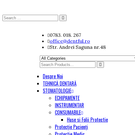
Search
Search
for:
Skip
0783. 018. 267
to
office@dentful.ro
content
Str. Andrei Saguna nr.48
Search
for
Despre Noi
TEHNICĂ DENTARĂ
STOMATOLOGIE
ECHIPAMENTE
INSTRUMENTAR
CONSUMABILE
Huse si Folii Protectie
Protecție Pacienți
Protectie Medic