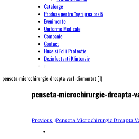
Cataloage
Produse pentru îngrijirea orală
Evenimente
Uniforme Medicale
Companie
Contact
Huse si Folii Protectie
Dezinfectanti Klintensiv
penseta-microchirurgie-dreapta-varf-diamantat (1)
penseta-microchirurgie-dreapta-va
Navigare
Previous
Previous
Penseta Microchirurgie Dreapta V
Post
în