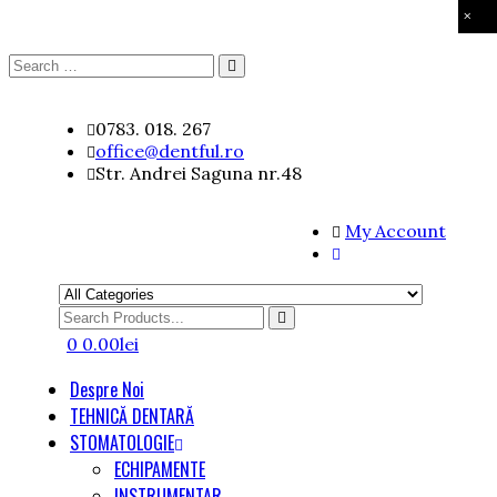
×
Search
Search
for:
Skip
0783. 018. 267
to
office@dentful.ro
content
Str. Andrei Saguna nr.48
My Account
Search
for
0
0.00
lei
Despre Noi
TEHNICĂ DENTARĂ
STOMATOLOGIE
ECHIPAMENTE
INSTRUMENTAR