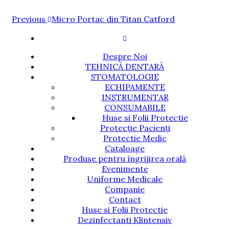
Navigare
Previous
Previous
Micro Portac din Titan Catford
Post
în
articole
Despre Noi
TEHNICĂ DENTARĂ
STOMATOLOGIE
ECHIPAMENTE
INSTRUMENTAR
CONSUMABILE
Huse si Folii Protectie
Protecție Pacienți
Protectie Medic
Cataloage
Produse pentru îngrijirea orală
Evenimente
Uniforme Medicale
Companie
Contact
Huse si Folii Protectie
Dezinfectanti Klintensiv