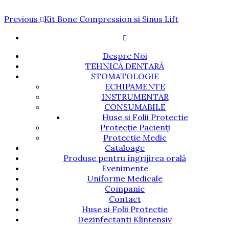
Navigare
Previous
Previous
Kit Bone Compression si Sinus Lift
Post
în
articole
Despre Noi
TEHNICĂ DENTARĂ
STOMATOLOGIE
ECHIPAMENTE
INSTRUMENTAR
CONSUMABILE
Huse si Folii Protectie
Protecție Pacienți
Protectie Medic
Cataloage
Produse pentru îngrijirea orală
Evenimente
Uniforme Medicale
Companie
Contact
Huse si Folii Protectie
Dezinfectanti Klintensiv