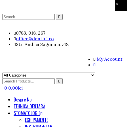
×
Search
Search
for:
Skip
0783. 018. 267
to
office@dentful.ro
content
Str. Andrei Saguna nr.48
My Account
Search
for
0
0.00
lei
Despre Noi
TEHNICĂ DENTARĂ
STOMATOLOGIE
ECHIPAMENTE
INSTRUMENTAR