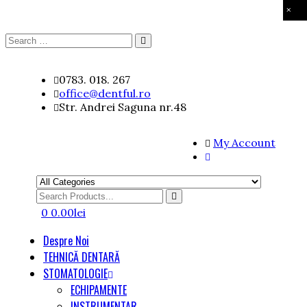
×
Search
Search
for:
Skip
0783. 018. 267
to
office@dentful.ro
content
Str. Andrei Saguna nr.48
My Account
Search
for
0
0.00
lei
Despre Noi
TEHNICĂ DENTARĂ
STOMATOLOGIE
ECHIPAMENTE
INSTRUMENTAR