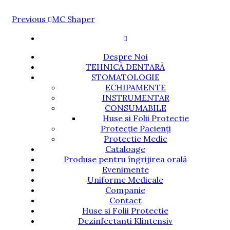
Navigare
Previous
Previous
MC Shaper
Post
în
articole
Despre Noi
TEHNICĂ DENTARĂ
STOMATOLOGIE
ECHIPAMENTE
INSTRUMENTAR
CONSUMABILE
Huse si Folii Protectie
Protecție Pacienți
Protectie Medic
Cataloage
Produse pentru îngrijirea orală
Evenimente
Uniforme Medicale
Companie
Contact
Huse si Folii Protectie
Dezinfectanti Klintensiv