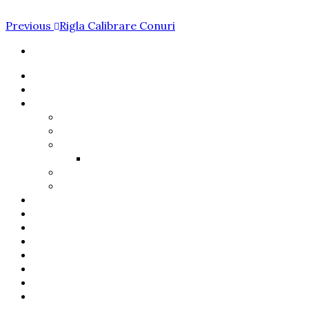
Navigare
Previous
Previous
Rigla Calibrare Conuri
Post
în
articole