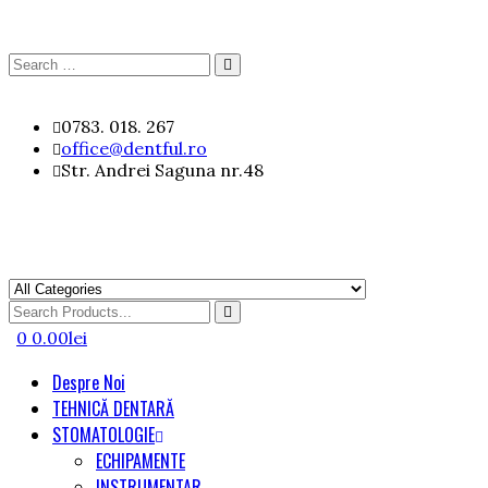
Search
Search
for:
Skip
0783. 018. 267
to
office@dentful.ro
content
Str. Andrei Saguna nr.48
Search
for
0
0.00
lei
Despre Noi
TEHNICĂ DENTARĂ
STOMATOLOGIE
ECHIPAMENTE
INSTRUMENTAR