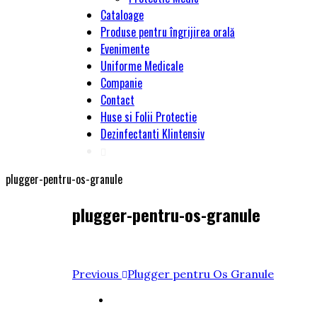
Cataloage
Produse pentru îngrijirea orală
Evenimente
Uniforme Medicale
Companie
Contact
Huse si Folii Protectie
Dezinfectanti Klintensiv
plugger-pentru-os-granule
plugger-pentru-os-granule
Navigare
Previous
Previous
Plugger pentru Os Granule
Post
în