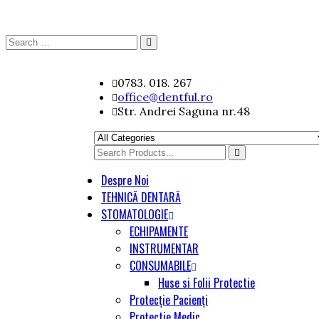
Search
Search
for:
Skip
0783. 018. 267
to
office@dentful.ro
content
Str. Andrei Saguna nr.48
Search
for
Despre Noi
TEHNICĂ DENTARĂ
STOMATOLOGIE
ECHIPAMENTE
INSTRUMENTAR
CONSUMABILE
Huse si Folii Protectie
Protecție Pacienți
Protectie Medic