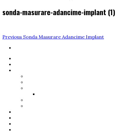
sonda-masurare-adancime-implant (1)
Navigare
Previous
Previous
Sonda Masurare Adancime Implant
Post
în
articole