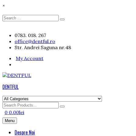
×
Search
Search
for:
Skip
0783. 018. 267
to
office@dentful.ro
content
Str. Andrei Saguna nr.48
My Account
DENTFUL
Search
for
0
0.00
lei
Menu
Despre Noi