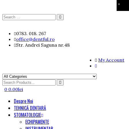
×
Search
Search
for:
Skip
0783. 018. 267
to
office@dentful.ro
content
Str. Andrei Saguna nr.48
My Account
Search
for
0
0.00
lei
Despre Noi
TEHNICĂ DENTARĂ
STOMATOLOGIE
ECHIPAMENTE
INSTRUMENTAR