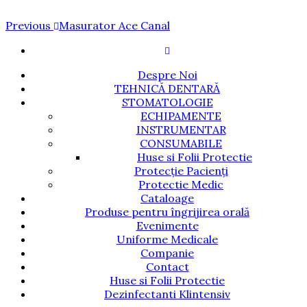
Navigare
Previous
Previous
Masurator Ace Canal
Post
în
articole
Despre Noi
TEHNICĂ DENTARĂ
STOMATOLOGIE
ECHIPAMENTE
INSTRUMENTAR
CONSUMABILE
Huse si Folii Protectie
Protecție Pacienți
Protectie Medic
Cataloage
Produse pentru îngrijirea orală
Evenimente
Uniforme Medicale
Companie
Contact
Huse si Folii Protectie
Dezinfectanti Klintensiv