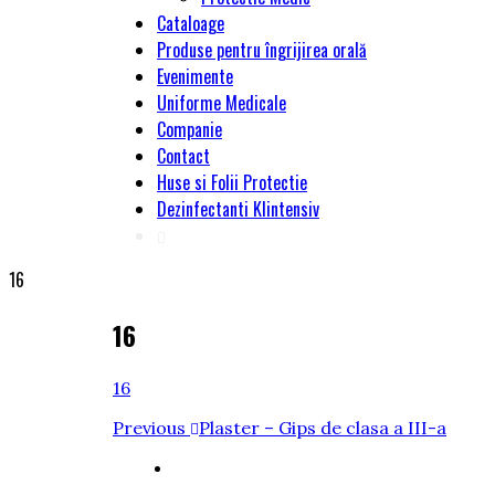
Cataloage
Produse pentru îngrijirea orală
Evenimente
Uniforme Medicale
Companie
Contact
Huse si Folii Protectie
Dezinfectanti Klintensiv
16
16
16
Navigare
Previous
Previous
Plaster – Gips de clasa a III-a
Post
în