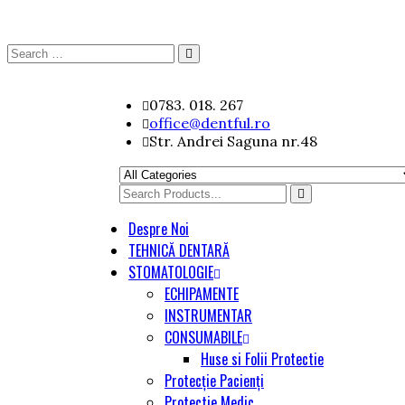
Search
Search
for:
Skip
0783. 018. 267
to
office@dentful.ro
content
Str. Andrei Saguna nr.48
Search
for
Despre Noi
TEHNICĂ DENTARĂ
STOMATOLOGIE
ECHIPAMENTE
INSTRUMENTAR
CONSUMABILE
Huse si Folii Protectie
Protecție Pacienți
Protectie Medic