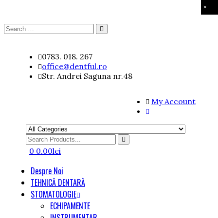
×
Search
Search
for:
Skip
0783. 018. 267
to
office@dentful.ro
content
Str. Andrei Saguna nr.48
My Account
Search
for
0
0.00
lei
Despre Noi
TEHNICĂ DENTARĂ
STOMATOLOGIE
ECHIPAMENTE
INSTRUMENTAR