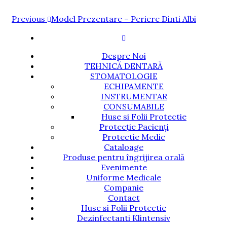
Navigare
Previous
Previous
Model Prezentare – Periere Dinti Albi
Post
în
articole
Despre Noi
TEHNICĂ DENTARĂ
STOMATOLOGIE
ECHIPAMENTE
INSTRUMENTAR
CONSUMABILE
Huse si Folii Protectie
Protecție Pacienți
Protectie Medic
Cataloage
Produse pentru îngrijirea orală
Evenimente
Uniforme Medicale
Companie
Contact
Huse si Folii Protectie
Dezinfectanti Klintensiv