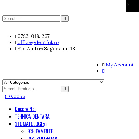
×
Search
Search
for:
Skip
0783. 018. 267
to
office@dentful.ro
content
Str. Andrei Saguna nr.48
My Account
Search
for
0
0.00
lei
Despre Noi
TEHNICĂ DENTARĂ
STOMATOLOGIE
ECHIPAMENTE
INSTRUMENTAR