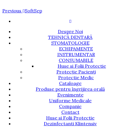
Navigare
Previous
Previous
SoftSep
Post
în
articole
Despre Noi
TEHNICĂ DENTARĂ
STOMATOLOGIE
ECHIPAMENTE
INSTRUMENTAR
CONSUMABILE
Huse si Folii Protectie
Protecție Pacienți
Protectie Medic
Cataloage
Produse pentru îngrijirea orală
Evenimente
Uniforme Medicale
Companie
Contact
Huse si Folii Protectie
Dezinfectanti Klintensiv