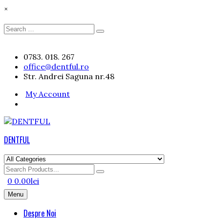
×
Search
Search
for:
Skip
0783. 018. 267
to
office@dentful.ro
content
Str. Andrei Saguna nr.48
My Account
DENTFUL
Search
for
0
0.00
lei
Menu
Despre Noi