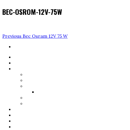
BEC-OSROM-12V-75W
Navigare
Previous
Previous
Bec Osram 12V 75 W
Post
în
articole