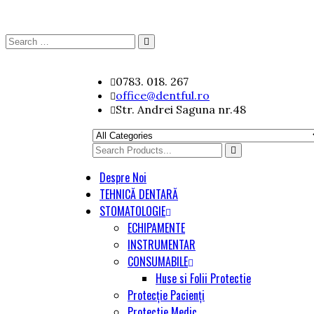
Search
Search
for:
Skip
0783. 018. 267
to
office@dentful.ro
content
Str. Andrei Saguna nr.48
Search
for
Despre Noi
TEHNICĂ DENTARĂ
STOMATOLOGIE
ECHIPAMENTE
INSTRUMENTAR
CONSUMABILE
Huse si Folii Protectie
Protecție Pacienți
Protectie Medic