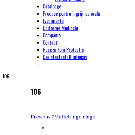
Cataloage
Produse pentru îngrijirea orală
Evenimente
Uniforme Medicale
Companie
Contact
Huse si Folii Protectie
Dezinfectanti Klintensiv
106
106
Navigare
Previous
Previous
Muffelringeinlage
Post
în