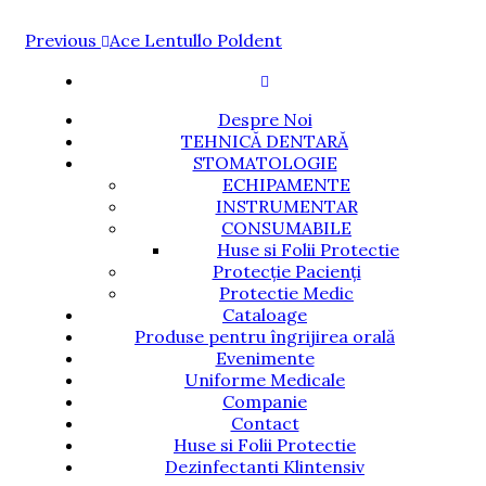
Navigare
Previous
Previous
Ace Lentullo Poldent
Post
în
articole
Despre Noi
TEHNICĂ DENTARĂ
STOMATOLOGIE
ECHIPAMENTE
INSTRUMENTAR
CONSUMABILE
Huse si Folii Protectie
Protecție Pacienți
Protectie Medic
Cataloage
Produse pentru îngrijirea orală
Evenimente
Uniforme Medicale
Companie
Contact
Huse si Folii Protectie
Dezinfectanti Klintensiv