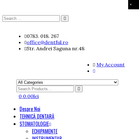
×
Search
Search
for:
Skip
0783. 018. 267
to
office@dentful.ro
content
Str. Andrei Saguna nr.48
My Account
Search
for
0
0.00
lei
Despre Noi
TEHNICĂ DENTARĂ
STOMATOLOGIE
ECHIPAMENTE
INSTRUMENTAR