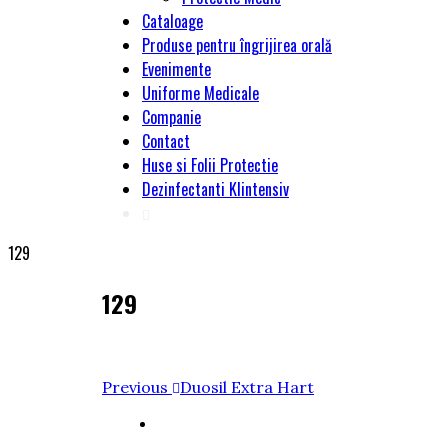
Cataloage
Produse pentru îngrijirea orală
Evenimente
Uniforme Medicale
Companie
Contact
Huse si Folii Protectie
Dezinfectanti Klintensiv
129
129
Navigare
Previous
Previous
Duosil Extra Hart
Post
în