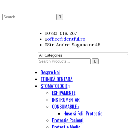
Search
Search
for:
Skip
0783. 018. 267
to
office@dentful.ro
content
Str. Andrei Saguna nr.48
Search
for
Despre Noi
TEHNICĂ DENTARĂ
STOMATOLOGIE
ECHIPAMENTE
INSTRUMENTAR
CONSUMABILE
Huse si Folii Protectie
Protecție Pacienți
Protectie Medic