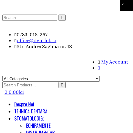
×
Search
Search
for:
Skip
0783. 018. 267
to
office@dentful.ro
content
Str. Andrei Saguna nr.48
My Account
Search
for
0
0.00
lei
Despre Noi
TEHNICĂ DENTARĂ
STOMATOLOGIE
ECHIPAMENTE
INSTRUMENTAR