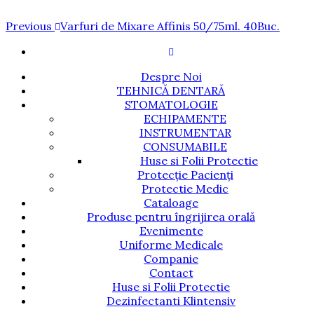
Navigare
Previous
Previous
Varfuri de Mixare Affinis 50/75ml. 40Buc.
Post
în
articole
Despre Noi
TEHNICĂ DENTARĂ
STOMATOLOGIE
ECHIPAMENTE
INSTRUMENTAR
CONSUMABILE
Huse si Folii Protectie
Protecție Pacienți
Protectie Medic
Cataloage
Produse pentru îngrijirea orală
Evenimente
Uniforme Medicale
Companie
Contact
Huse si Folii Protectie
Dezinfectanti Klintensiv