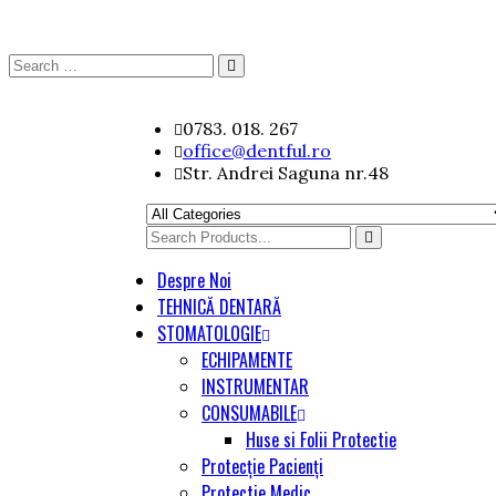
Search
Search
for:
Skip
0783. 018. 267
to
office@dentful.ro
content
Str. Andrei Saguna nr.48
Search
for
Despre Noi
TEHNICĂ DENTARĂ
STOMATOLOGIE
ECHIPAMENTE
INSTRUMENTAR
CONSUMABILE
Huse si Folii Protectie
Protecție Pacienți
Protectie Medic