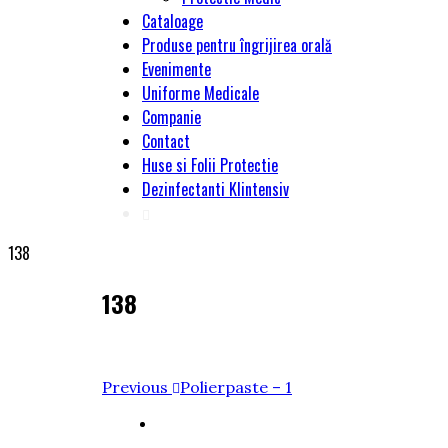
Cataloage
Produse pentru îngrijirea orală
Evenimente
Uniforme Medicale
Companie
Contact
Huse si Folii Protectie
Dezinfectanti Klintensiv
138
138
Navigare
Previous
Previous
Polierpaste – 1
Post
în