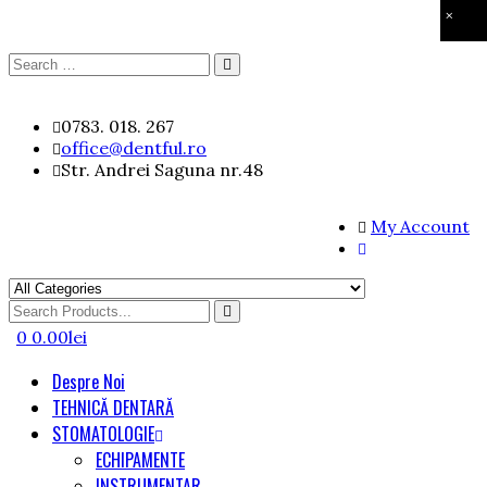
×
Search
Search
for:
Skip
0783. 018. 267
to
office@dentful.ro
content
Str. Andrei Saguna nr.48
My Account
Search
for
0
0.00
lei
Despre Noi
TEHNICĂ DENTARĂ
STOMATOLOGIE
ECHIPAMENTE
INSTRUMENTAR