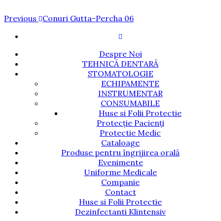
Navigare
Previous
Previous
Conuri Gutta-Percha 06
Post
în
articole
Despre Noi
TEHNICĂ DENTARĂ
STOMATOLOGIE
ECHIPAMENTE
INSTRUMENTAR
CONSUMABILE
Huse si Folii Protectie
Protecție Pacienți
Protectie Medic
Cataloage
Produse pentru îngrijirea orală
Evenimente
Uniforme Medicale
Companie
Contact
Huse si Folii Protectie
Dezinfectanti Klintensiv