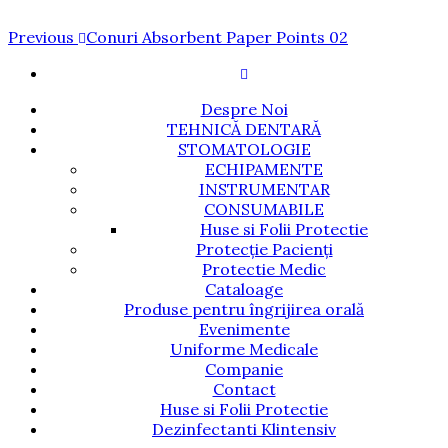
Navigare
Previous
Previous
Conuri Absorbent Paper Points 02
Post
în
articole
Despre Noi
TEHNICĂ DENTARĂ
STOMATOLOGIE
ECHIPAMENTE
INSTRUMENTAR
CONSUMABILE
Huse si Folii Protectie
Protecție Pacienți
Protectie Medic
Cataloage
Produse pentru îngrijirea orală
Evenimente
Uniforme Medicale
Companie
Contact
Huse si Folii Protectie
Dezinfectanti Klintensiv