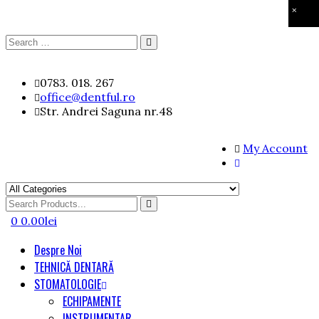
×
Search
Search
for:
Skip
0783. 018. 267
to
office@dentful.ro
content
Str. Andrei Saguna nr.48
My Account
Search
for
0
0.00
lei
Despre Noi
TEHNICĂ DENTARĂ
STOMATOLOGIE
ECHIPAMENTE
INSTRUMENTAR