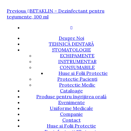
Navigare
Previous
Previous
BETAKLIN – Dezinfectant pentru
Post
tegumente, 100 ml
în
articole
Despre Noi
TEHNICĂ DENTARĂ
STOMATOLOGIE
ECHIPAMENTE
INSTRUMENTAR
CONSUMABILE
Huse si Folii Protectie
Protecție Pacienți
Protectie Medic
Cataloage
Produse pentru îngrijirea orală
Evenimente
Uniforme Medicale
Companie
Contact
Huse si Folii Protectie