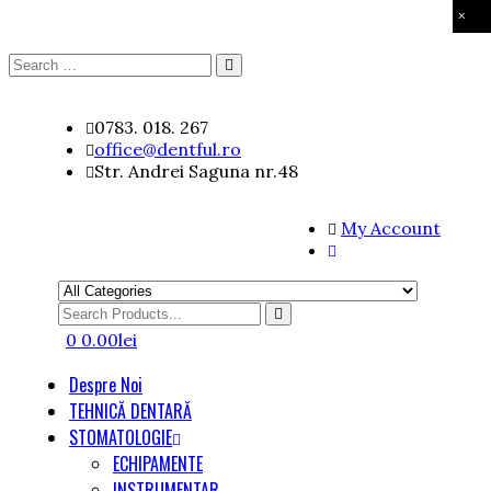
×
Search
Search
for:
Skip
0783. 018. 267
to
office@dentful.ro
content
Str. Andrei Saguna nr.48
My Account
Search
for
0
0.00
lei
Despre Noi
TEHNICĂ DENTARĂ
STOMATOLOGIE
ECHIPAMENTE
INSTRUMENTAR