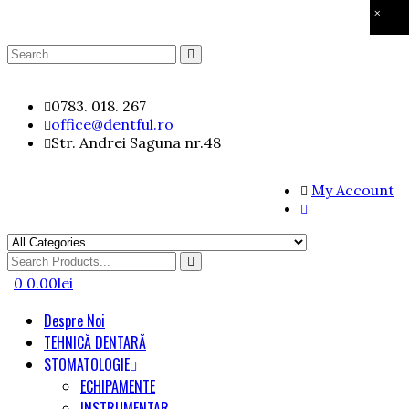
×
Search
Search
for:
Skip
0783. 018. 267
to
office@dentful.ro
content
Str. Andrei Saguna nr.48
My Account
Search
for
0
0.00
lei
Despre Noi
TEHNICĂ DENTARĂ
STOMATOLOGIE
ECHIPAMENTE
INSTRUMENTAR