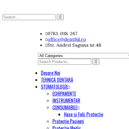
Search
Search
for:
Skip
0783. 018. 267
to
office@dentful.ro
content
Str. Andrei Saguna nr.48
Search
for
Despre Noi
TEHNICĂ DENTARĂ
STOMATOLOGIE
ECHIPAMENTE
INSTRUMENTAR
CONSUMABILE
Huse si Folii Protectie
Protecție Pacienți
Protectie Medic