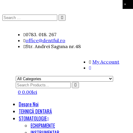
×
Search
Search
for:
Skip
0783. 018. 267
to
office@dentful.ro
content
Str. Andrei Saguna nr.48
My Account
Search
for
0
0.00
lei
Despre Noi
TEHNICĂ DENTARĂ
STOMATOLOGIE
ECHIPAMENTE
INSTRUMENTAR