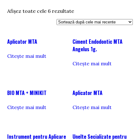
Sortat
Afișez toate cele 6 rezultate
după
cele
mai
recente
Aplicator MTA
Ciment Endodontic MTA
Angelus 1g.
Citește mai mult
Citește mai mult
BIO MTA + MINIKIT
Aplicator MTA
Citește mai mult
Citește mai mult
Instrument pentru Aplicare
Unelte Secializate pentru