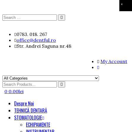
×
Search
Search
for:
Skip
0783. 018. 267
to
office@dentful.ro
content
Str. Andrei Saguna nr.48
My Account
Search
for
0
0.00
lei
Despre Noi
TEHNICĂ DENTARĂ
STOMATOLOGIE
ECHIPAMENTE
INSTRUMENTAR